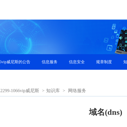
66vip威尼斯的公告
信息服务
信息安全
规章制度
99-1066vip威尼斯
>
知识库
>
网络服务
域名(dns)