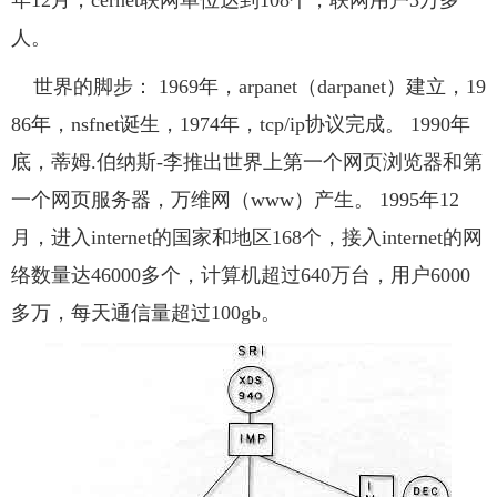
人。
世界的脚步： 1969年，arpanet（darpanet）建立，19
86年，nsfnet诞生，1974年，tcp/ip协议完成。 1990年
底，蒂姆.伯纳斯-李推出世界上第一个网页浏览器和第
一个网页服务器，万维网（www）产生。 1995年12
月，进入internet的国家和地区168个，接入internet的网
络数量达46000多个，计算机超过640万台，用户6000
多万，每天通信量超过100gb。