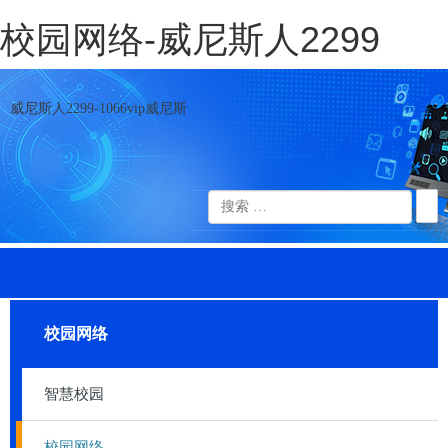
校园网络-威尼斯人2299
威尼斯人2299-1066vip威尼斯
校园网络
智慧校园
校园网络