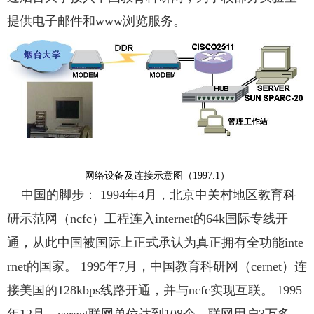
提供电子邮件和www浏览服务。
网络设备及连接示意图（1997.1）
中国的脚步： 1994年4月，北京中关村地区教育科
研示范网（ncfc）工程连入internet的64k国际专线开
通，从此中国被国际上正式承认为真正拥有全功能inte
rnet的国家。 1995年7月，中国教育科研网（cernet）连
接美国的128kbps线路开通，并与ncfc实现互联。 1995
年12月，cernet联网单位达到108个，联网用户3万多