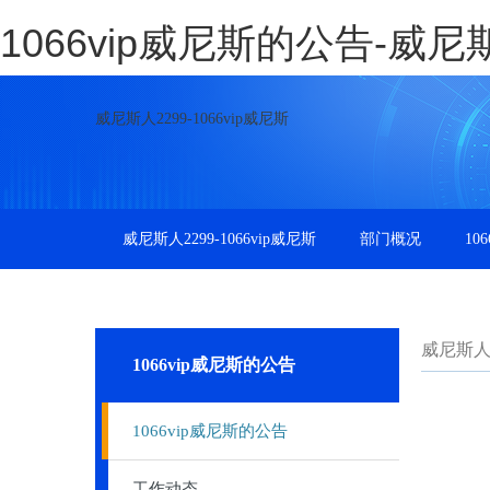
1066vip威尼斯的公告-威尼斯
威尼斯人2299-1066vip威尼斯
威尼斯人2299-1066vip威尼斯
部门概况
10
威尼斯人22
1066vip威尼斯的公告
1066vip威尼斯的公告
工作动态