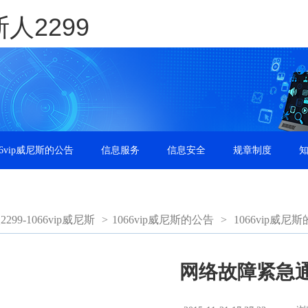
人2299
66vip威尼斯的公告
信息服务
信息安全
规章制度
99-1066vip威尼斯
>
1066vip威尼斯的公告
>
1066vip威尼
网络故障紧急