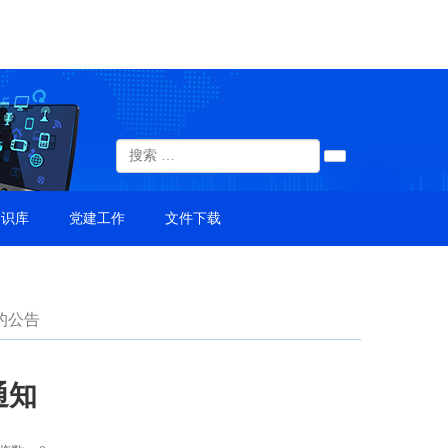
知识库
党建工作
文件下载
斯的公告
通知