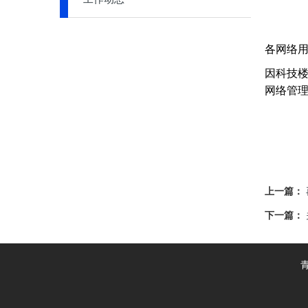
各网络
因科技
网络管
上一篇：
下一篇：
青