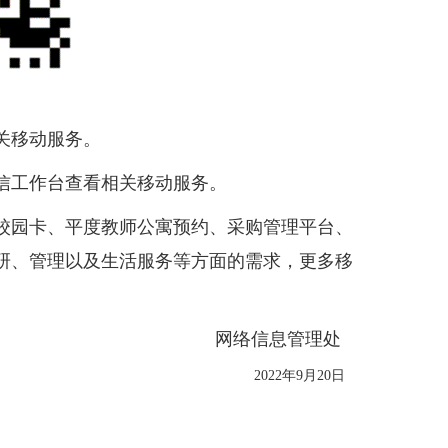
关移动服务。
工作台查看相关移动服务。
园卡、平度教师公寓预约、采购管理平台、
研、管理以及生活服务等方面的需求，更多移
网络信息管理处
2022年9月20日