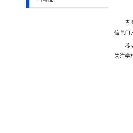
青岛农
信息门
移动平
关注学