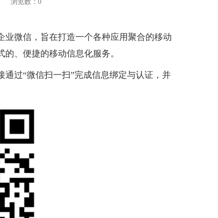
浏览数：
0
业微信，旨在打造一个各种应用聚合的移动
式的、便捷的移动信息化服务。
通过“微信扫一扫”完成信息绑定与认证，并