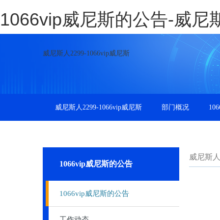
1066vip威尼斯的公告-威尼斯
威尼斯人2299-1066vip威尼斯
威尼斯人2299-1066vip威尼斯
部门概况
10
威尼斯人22
1066vip威尼斯的公告
1066vip威尼斯的公告
工作动态