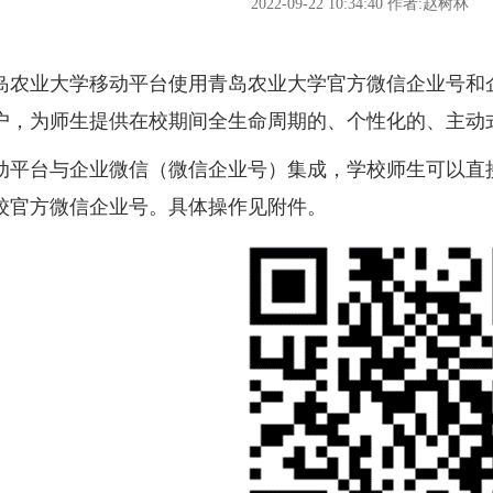
2022-09-22 10:34:40
作者:赵树林
业大学移动平台使用青岛农业大学官方微信企业号和企
户，为师生提供在校期间全生命周期的、个性化的、主动
台与企业微信（微信企业号）集成，学校师生可以直接
校官方微信企业号。具体操作见附件。