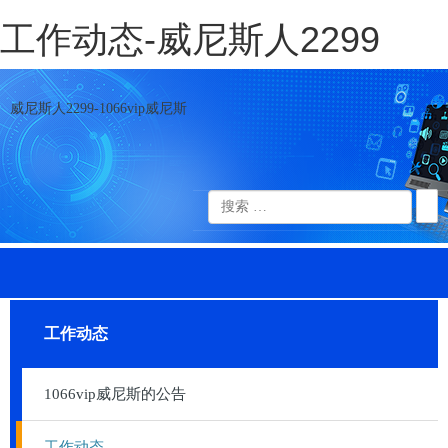
工作动态-威尼斯人2299
威尼斯人2299-1066vip威尼斯
工作动态
1066vip威尼斯的公告
工作动态