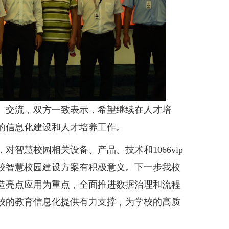
交流，双方一致表示，希望继续在人才培
的信息化建设和人才培养工作。
慧校园相关设备、产品、技术和1066vip
校智慧校园建设方案有积极意义。下一步我校
造亮点应用为重点，全面推进数据治理和流程
校的教育信息化提供有力支撑，为学校的高质