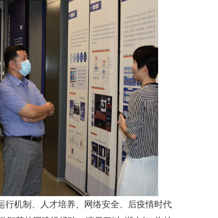
行机制、人才培养、网络安全、后疫情时代