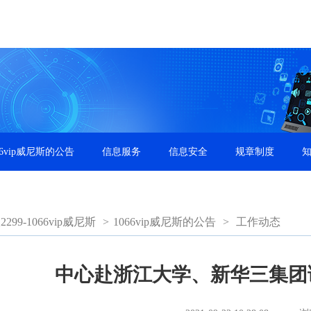
66vip威尼斯的公告
信息服务
信息安全
规章制度
99-1066vip威尼斯
>
1066vip威尼斯的公告
>
工作动态
中心赴浙江大学、新华三集团