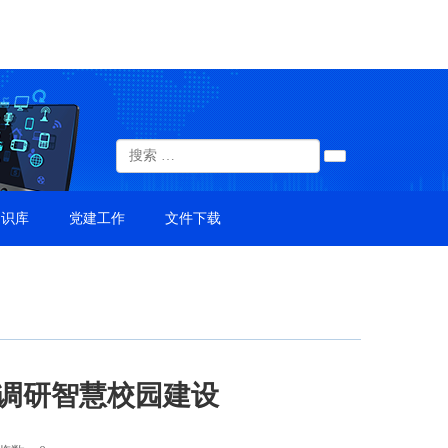
知识库
党建工作
文件下载
调研智慧校园建设