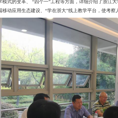
学模式的变革、 “四个一”工程等方面，详细介绍了浙江大
园移动应用生态建设、“学在浙大”线上教学平台，使考察