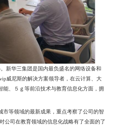
。新华三集团是国内最负盛名的网络设备和
66vip威尼斯的解决方案领导者，在云计算、大
智能、５ｇ等前沿技术与教育信息化方面，拥
市等领域的最新成果，重点考察了公司的智
例，对公司在教育领域的信息化战略有了全面的了