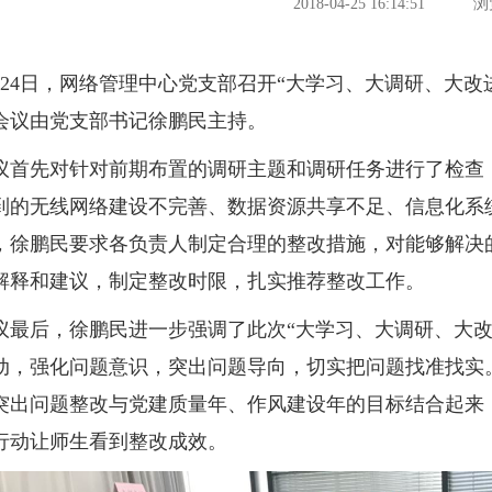
2018-04-25 16:14:51
浏
4日，网络管理中心党支部召开“大学习、大调研、大改
会议由党支部书记徐鹏民主持。
先对针对前期布置的调研主题和调研任务进行了检查，
到的无线网络建设不完善、数据资源共享不足、信息化系
，徐鹏民要求各负责人制定合理的整改措施，对能够解决
解释和建议，制定整改时限，扎实推荐整改工作。
后，徐鹏民进一步强调了此次“大学习、大调研、大改
动，强化问题意识，突出问题导向，切实把问题找准找实
突出问题整改与党建质量年、作风建设年的目标结合起来
行动让师生看到整改成效。