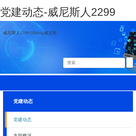
党建动态-威尼斯人2299
威尼斯人2299-1066vip威尼斯
党建动态
党建动态
支部概况