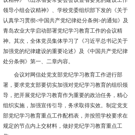
议精神》《山东省委常委会会议暨省委党的建设工作
领导小组会议精神》、学校党委组织部下发的《关于
认真学习贯彻<中国共产党纪律处分条例>的通知》及
青岛农业大学启动部署党纪学习教育工作的会议精
神。其次，全体党员集体学习了《习近平总书记关于
加强党的纪律建设的重要论述》及《中国共产党纪律
处分条例》第一、二章内容。
会议对网信处党支部党纪学习教育工作进行部
署，要求党支部要切实加强对党纪学习教育的组织领
导，把开展党纪学习教育作为重要的政治任务，精心
组织实施，加强宣传引导，务求取得实效。制定党支
部党纪学习教育重点工作配档表，并按照学校要求在
规定的节点内上交材料，做好党纪学习教育重点工