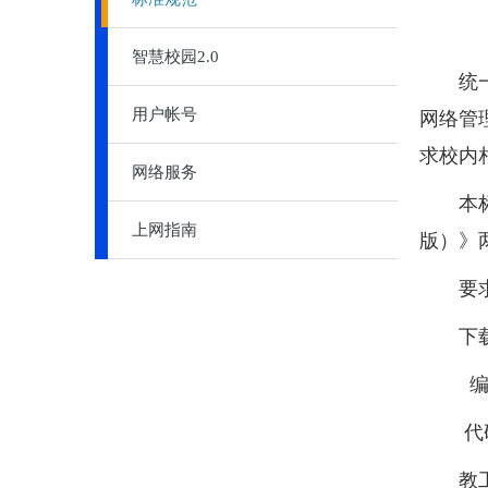
智慧校园2.0
统一、
用户帐号
网络管
求校内
网络服务
本标准
上网指南
版）》
要求各
下载
编码
代码
教工