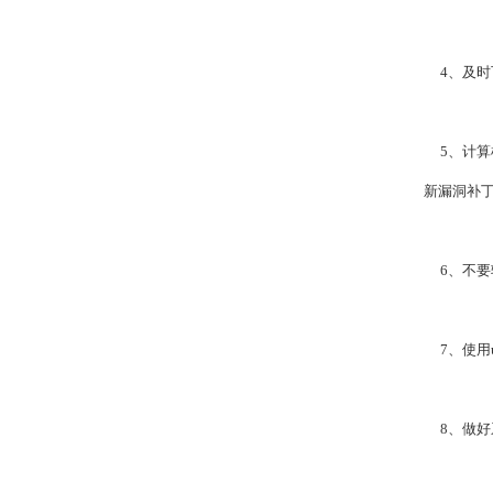
4、及时
5、计算机
新漏洞补
6、不要
7、使用u
8、做好