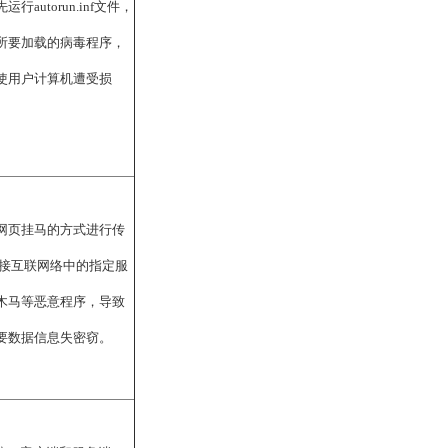
autorun.inf文件，
所要加载的病毒程序，
使用户计算机遭受损
网页挂马的方式进行传
连接互联网络中的指定服
木马等恶意程序，导致
要数据信息失密窃。