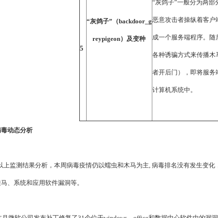
“灰鸽子”一般分为两
恶意攻击者操纵着客户
“灰鸽子”（backdoor_g
成一个服务端程序。随
reypigeon）及变种
5
各种诱骗方式来传播木
者开后门），即将服务
计算机系统中。
病毒动态分析
上监测结果分析，本周病毒疫情仍以蠕虫和木马为主, 病毒排名没有发生变化
挂马、系统和应用软件漏洞等。
微软公司发布补丁修复了31个位于windows、office和数据中心软件中