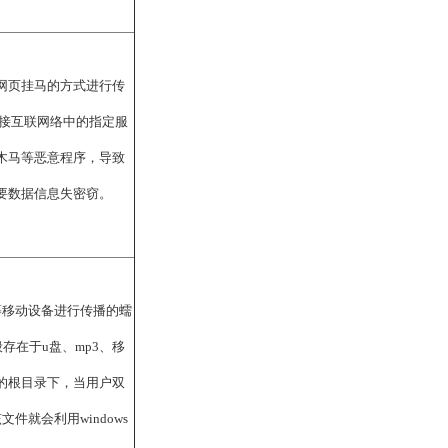
网页挂马的方式进行传
连接互联网络中的指定服
木马等恶意程序，导致
要数据信息失密窃。
等移动设备进行传播的蠕
件一般存在于u盘、mp3、移
的根目录下，当用户双
件就会利用windows