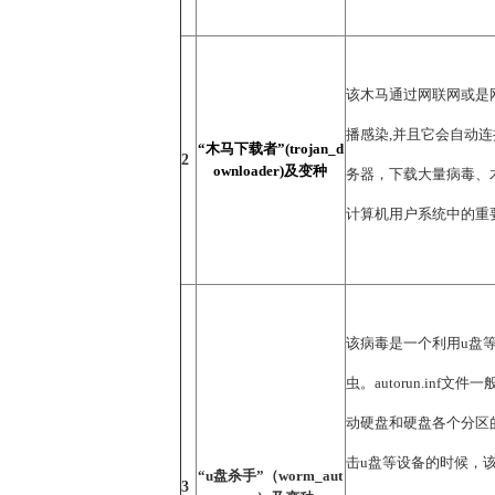
该木马通过网联网或是
播感染,并且它会自动
“木马下载者”(trojan_d
2
ownloader)及变种
务器，下载大量病毒、
计算机用户系统中的重
该病毒是一个利用u盘
虫。autorun.inf文
动硬盘和硬盘各个分区
击u盘等设备的时候，该文
“u盘杀手”（worm_aut
3