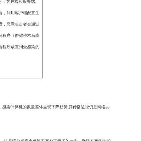
部分：客户端和服务端。
端，利用客户端配置生
后，恶意攻击者会通过
马程序（俗称种木马或
端程序放置到受感染的
，感染计算机的数量整体呈现下降趋势,其传播途径仍是网络共
的漏洞，这是该公司迄今单日发布补丁最多的一次。微软发布的这些