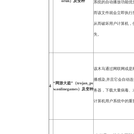
orun）及变种
系统的自动播放功能优先运行
而该文件就会立即执行
从而破坏用户计算机，
失。
该木马通过网联网或是
播感染,并且它会自动
“网游大盗”（trojan_ps
4
w.onlinegames）及变种
务器，下载大量病毒、
计算机用户系统中的重