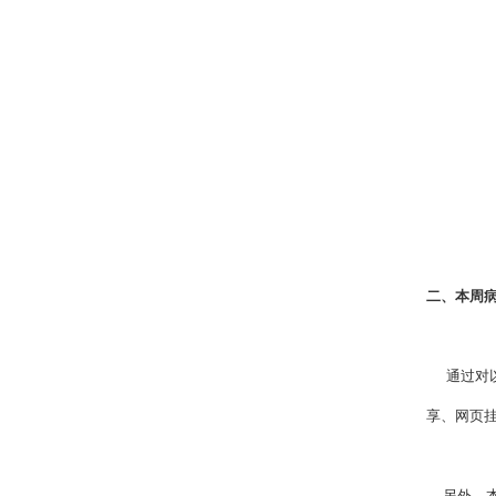
二、本周
通过对以
享、网页
另外，本月