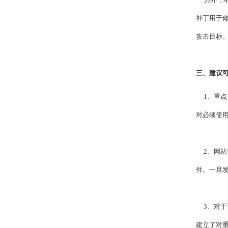
补丁用于修
攻击目标
三、建议
1、
重点
对必须使
2、网站管
件。一旦
3、对于
建立了对