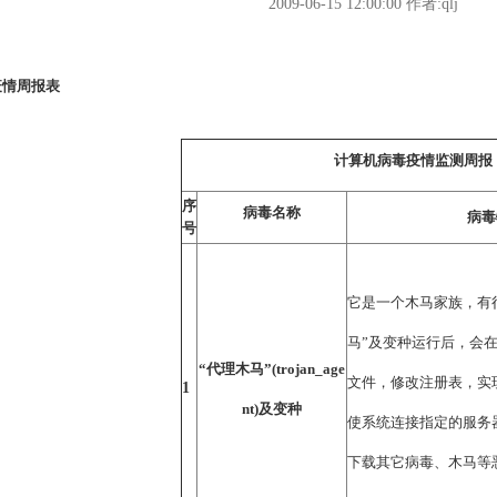
2009-06-15 12:00:00
作者:qlj
疫情周报表
计算机病毒疫情监测周报
序
病毒名称
病毒
号
它是一个木马家族，有
马”及变种运行后，会
“代理木马”(trojan_age
文件，修改注册表，实
1
nt)及变种
使系统连接指定的服务
下载其它病毒、木马等