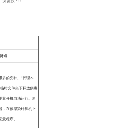
浏览数：
0
特点
很多的变种。“代理木
在临时文件夹下释放病毒
现其开机自动运行。迫
器，在被感染计算机上
恶意程序。