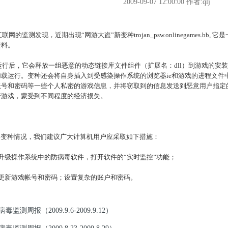
2009-09-07 12:00:00
作者:qlj
网的监测发现，近期出现“网游大盗”新变种trojan_psw.onlinegames.
资料。
行后，它会释放一组恶意的动态链接库文件组件（扩展名：dll）到游戏的安
加载运行。变种还会将自身插入到受感染操作系统的浏览器ie和游戏的进程文件
账号和密码等一些个人私密的游戏信息，并将窃取到的信息发送到恶意用户指定的
行游戏，蒙受到不同程度的经济损失。
：
变种情况，我们建议广大计算机用户应采取如下措施：
升级操作系统中的防病毒软件，打开软件的“实时监控”功能；
更新游戏帐号和密码；设置复杂的账户和密码。
病毒监测周报（2009.9.6-2009.9.12）