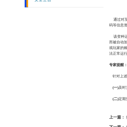
通过对互联
码等信息
该变种运
而被自动
戏玩家的
法正常运
专家提醒
针对上述
(一)
及时
(二)
定期
上一篇：