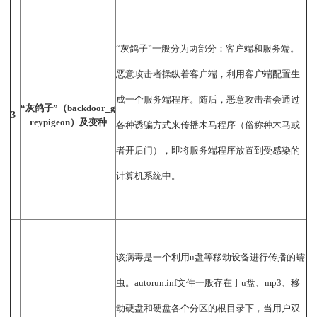
“灰鸽子”一般分为两部分：客户端和服务端。
恶意攻击者操纵着客户端，利用客户端配置生
成一个服务端程序。随后，恶意攻击者会通过
“灰鸽子”（backdoor_g
3
reypigeon）及变种
各种诱骗方式来传播木马程序（俗称种木马或
者开后门），即将服务端程序放置到受感染的
计算机系统中。
该病毒是一个利用u盘等移动设备进行传播的蠕
虫。autorun.inf文件一般存在于u盘、mp3、移
动硬盘和硬盘各个分区的根目录下，当用户双