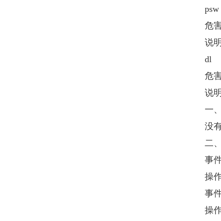
psw
危害
说明：
dl
危害
说明：
一、判
没有可
二、逻
事件1
操作准则
事件2
操作准则