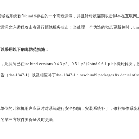
名系统软件bind 9存在的一个高危漏洞，并且针对该漏洞攻击脚本在互联网上已出
该漏洞允许远程攻击者进行拒绝服务攻击；当处理一个伪造的动态更新包时，bind
可以采用以下病毒防范措施：
，此漏洞已在isc bind versions 9.4.3-p3、9.5.1-p3和bind 9.
a-1847-1）以及相应补丁dsa- 1847-1：new bind9 packages fix denial of servi
单位的计算机用户应及时对系统进行安全扫描，安装系统补丁，修补操作系统
用的第三方软件要保证及时更新。