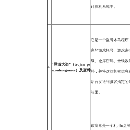
计算机系统中。
它是一个盗号木马程序
家的游戏帐号、游戏密
级、仓库密码、金钱数
“网游大盗”（trojan_ps
4
w.onlinegames）及变种
料，并将这些机密信息
后台发送到骇客指定的
箱里。
该病毒是一个利用u盘