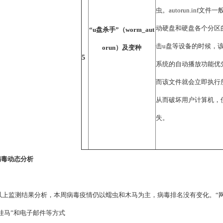
虫。autorun.inf文
动硬盘和硬盘各个分区
“u盘杀手”（worm_aut
击u盘等设备的时候，该文
orun）及变种
5
系统的自动播放功能优先运行
而该文件就会立即执行
从而破坏用户计算机，
失。
病毒动态分析
上监测结果分析，本周病毒疫情仍以蠕虫和木马为主，病毒排名没有变化。“网
挂马”和电子邮件等方式