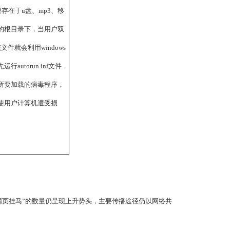
件一般存在于u盘、mp3、移
的根目录下，当用户双
件就会利用windows
autorun.inf文件，
所要加载的病毒程序，
使用户计算机遭受损
页挂马”的数量仍呈现上升势头，主要传播途径仍以网络共