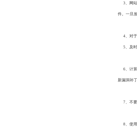
3、网站管
件。一旦
4、对于
5、及时
6、计算
新漏洞补
7、不要
8、使用u