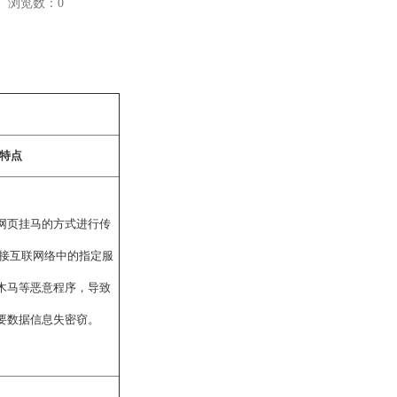
浏览数：
0
特点
网页挂马的方式进行传
连接互联网络中的指定服
木马等恶意程序，导致
要数据信息失密窃。