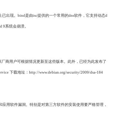
现。bind是由isc提供的一个常用的dns软件，它支持动态d
 9系统会崩溃。
6.1-p1中得到解决，原厂商用户可根据情况更新至这些版本。此外，已经为此发布了
ce 下载地址：http://www.debian.org/security/2009/dsa-184
和应用软件漏洞。特别是对第三方软件的安装使用要严格管理，