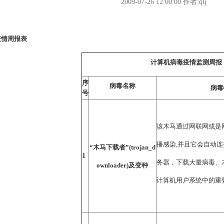
2009-07-26 12:00:00
作者:qlj
疫情周报表
计算机病毒疫情监测周报
序
病毒名称
病毒
号
该木马通过网联网或是
播感染,并且它会自动
“木马下载者”(trojan_d
1
务器，下载大量病毒、
ownloader)及变种
计算机用户系统中的重