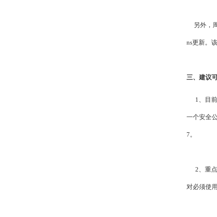
另外，周域
ns更新。
三、建议
1、
目前
一个安全公告（ds
7。
2、重点
对必须使