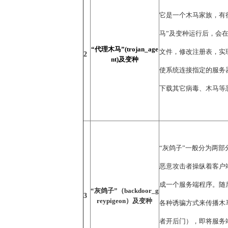
它是一个木马家族，有
马”及变种运行后，会
“代理木马”(trojan_age
文件，修改注册表，实
2
nt)及变种
使系统连接指定的服务
下载其它病毒、木马等
“灰鸽子”一般分为两
恶意攻击者操纵着客户
成一个服务端程序。随
“灰鸽子”（backdoor_g
3
reypigeon）及变种
各种诱骗方式来传播木
者开后门），即将服务