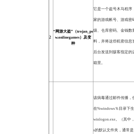
它是一个盗号木马程序
家的游戏帐号、游戏密
级、仓库密码、金钱数
“网游大盗”（trojan_ps
2
w.onlinegames）及变
料，并将这些机密信息
种
后台发送到骇客指定的
箱里。
该病毒通过邮件传播，使
在%windows％目录
winlogon.exe。（其中，
s的默认文件夹，通常是 c:\w