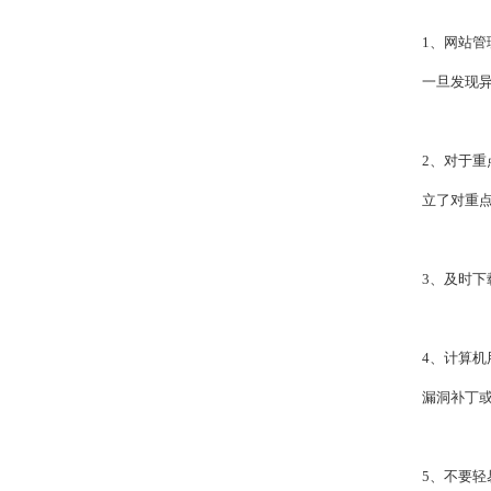
1、
网站管
一旦发现
2、对于
立了对重
3、及时
4、计算机
漏洞补丁
5、不要