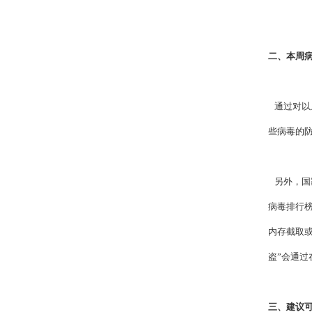
二、本周
通过对以
些病毒的
另外，国家
病毒排行
内存截取
盗”会通
三、建议