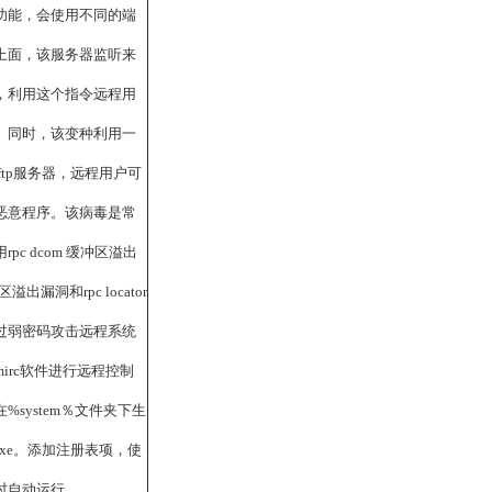
功能，会使用不同的端
上面，该服务器监听来
，利用这个指令远程用
。同时，该变种利用一
ftp服务器，远程用户可
恶意程序。该病毒是常
c dcom 缓冲区溢出
区溢出漏洞和rpc locator
过弱密码攻击远程系统
irc软件进行远程控制
system％文件夹下生
4.exe。添加注册表项，使
时自动运行。