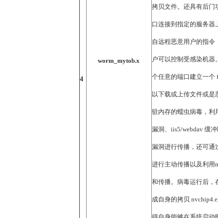
拷贝文件。还具有后门
口连接到指定的服务器
自远程恶意用户的指令
户可以控制受感染机器
worm_mytob.x
个任意的端口建立一个 
4
以下载或上传文件或是
驻内存的蠕虫病毒，利用rp
漏洞、iis5/webdav 缓冲
漏洞进行传播，还可通
进行主动传播以及利用m
和传播。病毒运行后，在%
成自身的拷贝 nvchip
得自身能够在系统启动