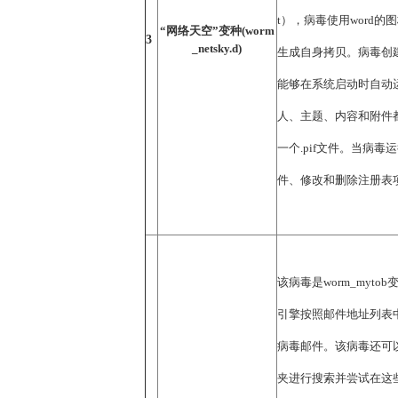
t），病毒使用word
“网络天空”变种(worm
3
_netsky.d)
生成自身拷贝。病毒创
能够在系统启动时自动
人、主题、内容和附件
一个.pif文件。当病
件、修改和删除注册表
该病毒是worm_myto
引擎按照邮件地址列表
病毒邮件。该病毒还可
夹进行搜索并尝试在这