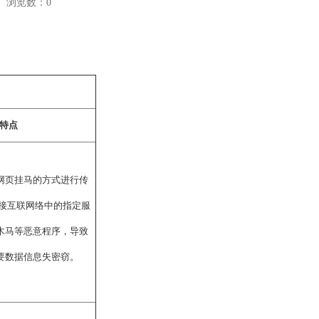
浏览数：
0
特点
网页挂马的方式进行传
连接互联网络中的指定服
木马等恶意程序，导致
要数据信息失密窃。