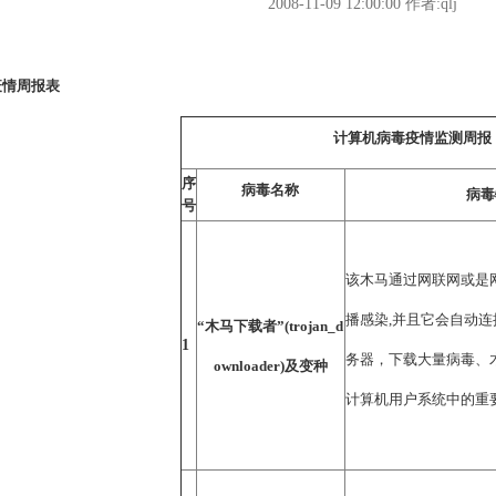
2008-11-09 12:00:00
作者:qlj
疫情周报表
计算机病毒疫情监测周报
序
病毒名称
病毒
号
该木马通过网联网或是
播感染,并且它会自动
“木马下载者”(trojan_d
1
务器，下载大量病毒、
ownloader)及变种
计算机用户系统中的重