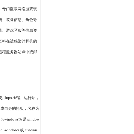
，专门盗取网络游戏玩
码、装备信息、角色等
量、游戏区服等信息资
资料在被感染计算机的
远程服务器站点中或邮
用upx压缩。运行后，
下生成自身的拷贝，名称为
%windows% 是window
indows 或 c:\winn